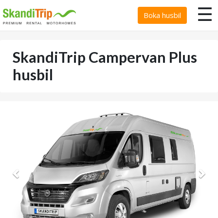
☰
Boka husbil
SkandiTrip Campervan Plus
husbil
Föregående
Näs