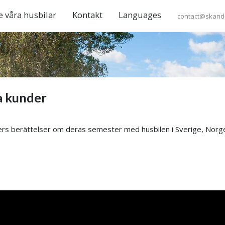
e våra husbilar
Kontakt
Languages
contact@skandi
a kunder
nders berättelser om deras semester med husbilen i Sverige, Norg