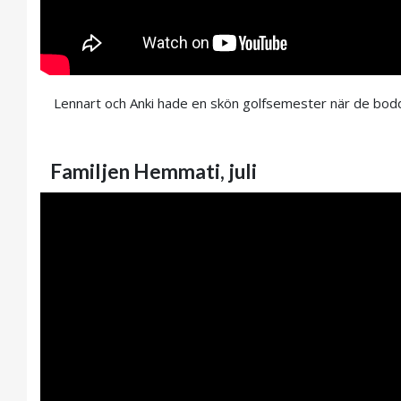
Lennart och Anki hade en skön golfsemester när de bodde 
Familjen Hemmati, juli