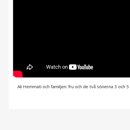
Ali Hemmati och familjen: fru och de två sönerna 3 och 5