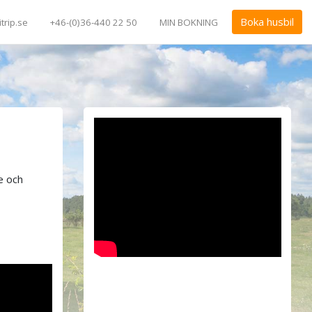
Boka husbil
trip.se
+46-(0)36-440 22 50
MIN BOKNING
e och