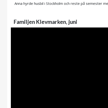
Anna
hyrde husbil i Stockholm
och reste på semester med 
Familjen Klevmarken, juni