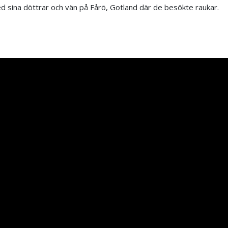
sina döttrar och vän på Fårö, Gotland där de besökte raukar.