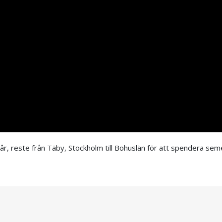
 år, reste från Täby, Stockholm till Bohuslän för att spendera sem