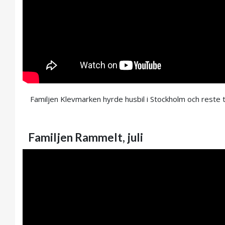
Familjen Klevmarken hyrde husbil i Stockholm och reste t
Familjen Rammelt, juli